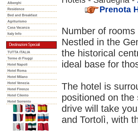
Alberghi
Prenota H
Residence
Bed and Breakfast
Agriturismo
Number of rooms 
Casa Vacanza
Italy Info
Nestled in the Ge
Destinazioni Speciali
the historical cent
TUTTA ITALIA
Terme di Fiuggi
ideal base for tho
Hotel Napoli
Hotel Roma
Hotel Milano
The hotel is surr
Hotel Venezia
Hotel Firenze
positioned on the
Hotel Cilento
Hotel Sorrento
drive will take yo
and Tortolì, with 