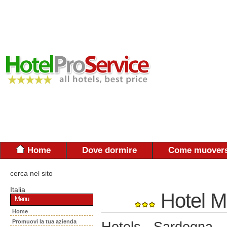
Home
Dove dormire
Come muovers
cerca nel sito
Italia
Hotel M
Menu
Home
Promuovi la tua azienda
Hotels - Sardegna -