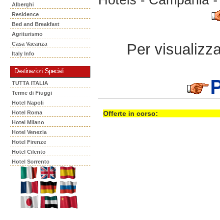
Alberghi
Residence
Bed and Breakfast
Agriturismo
Per visualizzar
Casa Vacanza
Italy Info
Destinazioni Speciali
P
TUTTA ITALIA
Terme di Fiuggi
Hotel Napoli
Hotel Roma
Offerte in corso:
Hotel Milano
Hotel Venezia
Hotel Firenze
Hotel Cilento
Hotel Sorrento