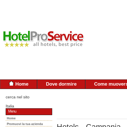
Home
Dove dormire
Come muovers
cerca nel sito
Italia
Menu
Home
Promuovi la tua azienda
Hotels - Campania 