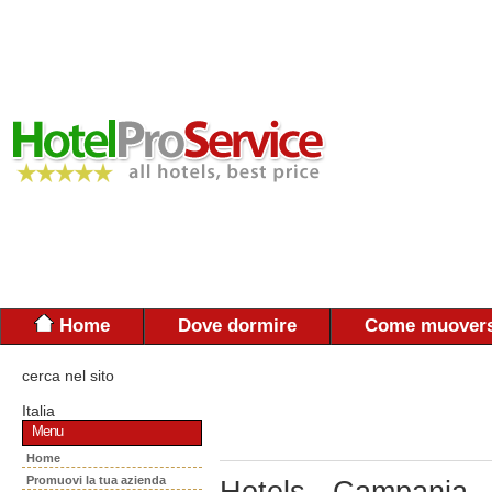
Home
Dove dormire
Come muovers
cerca nel sito
Italia
Menu
Home
Promuovi la tua azienda
Hotels - Campania 