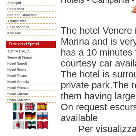
Alberghi
Residence
Bed and Breakfast
Agriturismo
The hotel Venere 
Casa Vacanza
Italy Info
Marina and is very
Destinazioni Speciali
has a 10 minutes 
TUTTA ITALIA
Terme di Fiuggi
courtesy car avail
Hotel Napoli
Hotel Roma
The hotel is surr
Hotel Milano
private park.The 
Hotel Venezia
Hotel Firenze
them having large
Hotel Cilento
Hotel Sorrento
On request escursi
available
Per visualizzar