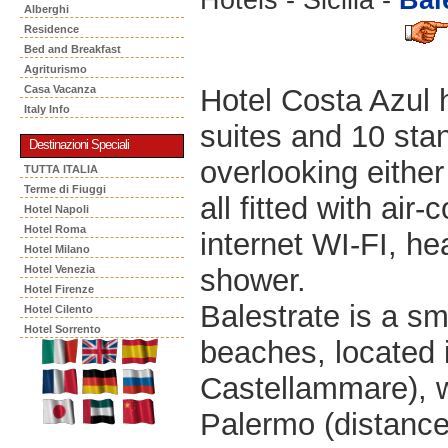
Alberghi
Residence
Bed and Breakfast
Agriturismo
Hotel Costa Azul h
Casa Vacanza
Italy Info
suites and 10 sta
Destinazioni Speciali
overlooking eithe
TUTTA ITALIA
Terme di Fiuggi
all fitted with air-
Hotel Napoli
Hotel Roma
internet WI-FI, h
Hotel Milano
shower.
Hotel Venezia
Hotel Firenze
Balestrate is a sm
Hotel Cilento
Hotel Sorrento
beaches, located i
Castellammare), w
Palermo (distance