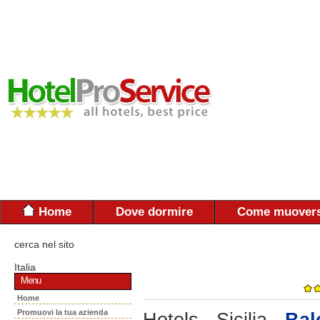
Home
Dove dormire
Come muovers
cerca nel sito
Italia
Menu
Home
Promuovi la tua azienda
Hotels - Sicilia -
Bal