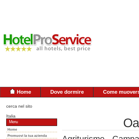
Home
Dove dormire
Come muovers
cerca nel sito
Italia
Oa
Menu
Home
Promuovi la tua azienda
Agriturismo - Campa