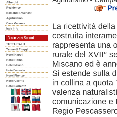
Alberghi
Pr
Residence
Bed and Breakfast
Agriturismo
La ricettività del
Casa Vacanza
Italy Info
costruita interamen
Destinazioni Speciali
rappresenta una or
TUTTA ITALIA
Terme di Fiuggi
rurale del XVII° se
Hotel Napoli
Hotel Roma
Miscano ed è annov
Hotel Milano
Si estende sulla d
Hotel Venezia
Hotel Firenze
in collina a quota
Hotel Cilento
Hotel Sorrento
valenza naturalist
comunicazione e t
Regio Pescasseroli