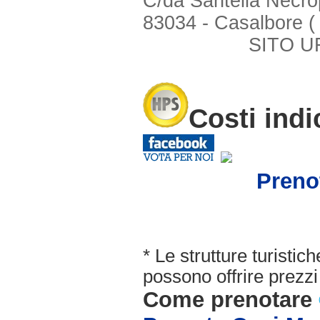
C/da Santelia Necro
83034 - Casalbore (
SITO U
Costi indi
Preno
* Le strutture turisti
possono offrire prezzi 
Come prenotare