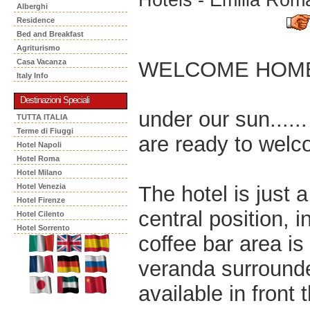
Alberghi
Residence
Bed and Breakfast
Agriturismo
WELCOME HOM
Casa Vacanza
Italy Info
Destinazioni Speciali
under our sun...... 
TUTTA ITALIA
Terme di Fiuggi
are ready to welc
Hotel Napoli
Hotel Roma
Hotel Milano
The hotel is just 
Hotel Venezia
Hotel Firenze
central position, 
Hotel Cilento
Hotel Sorrento
coffee bar area i
veranda surrounde
available in front t