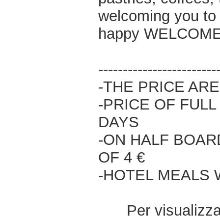
welcoming you to v
happy WELCOM
------------------------
-THE PRICE AR
-PRICE OF FULL
DAYS
-ON HALF BOAR
OF 4 €
-HOTEL MEALS 
Per visualizzar