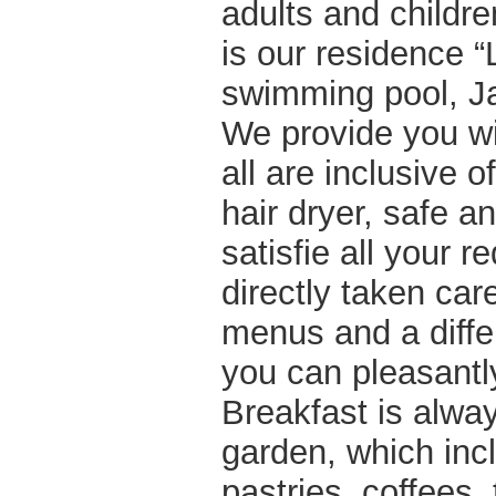
adults and childre
is our residence “
swimming pool, Ja
We provide you wi
all are inclusive o
hair dryer, safe an
satisfie all your r
directly taken car
menus and a diffe
you can pleasantly
Breakfast is alwa
garden, which incl
pastries, coffees, 