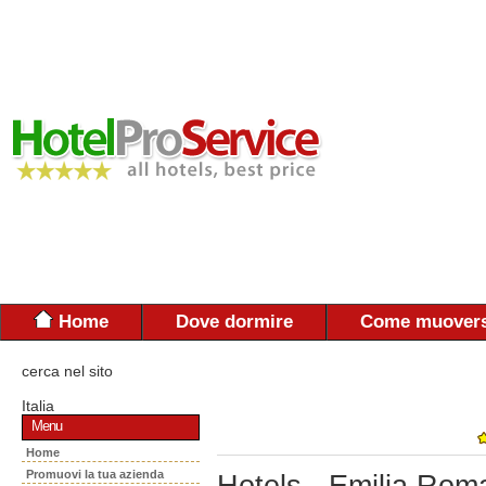
Home
Dove dormire
Come muovers
cerca nel sito
Italia
Menu
Home
Promuovi la tua azienda
Hotels - Emilia Rom