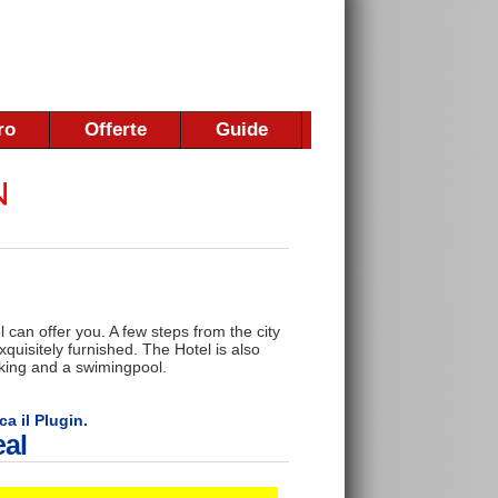
ro
Offerte
Guide
l can offer you. A few steps from the city
quisitely furnished. The Hotel is also
ooking and a swimingpool.
ca il Plugin.
eal