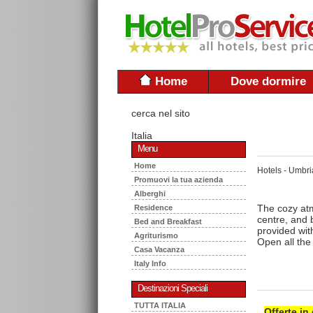
Home
Dove dormire
cerca nel sito
Italia
Menu
Home
Hotels - Umbri
Promuovi la tua azienda
Alberghi
The cozy atmo
Residence
centre, and 
Bed and Breakfast
provided wit
Agriturismo
Open all the
Casa Vacanza
Italy Info
Destinazioni Speciali
TUTTA ITALIA
Offerte in