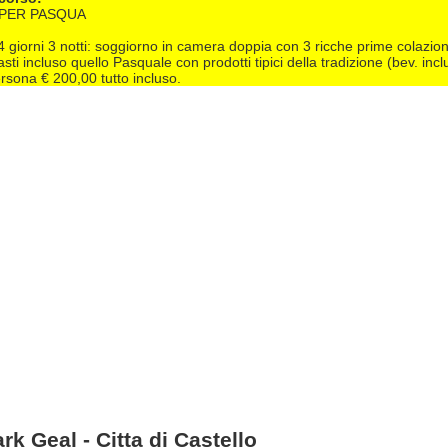
PER PASQUA
 giorni 3 notti: soggiorno in camera doppia con 3 ricche prime colazioni 
sti incluso quello Pasquale con prodotti tipici della tradizione (bev. incl
ersona € 200,00 tutto incluso.
rk Geal - Citta di Castello