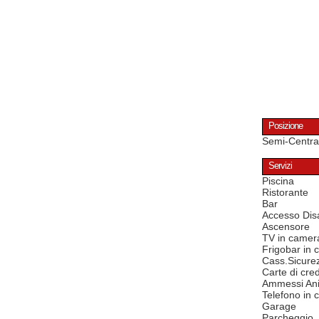
Posizione
Semi-Centra
Servizi
Piscina
Ristorante
Bar
Accesso Disa
Ascensore
TV in camer
Frigobar in
Cass.Sicure
Carte di cred
Ammessi Ani
Telefono in
Garage
Parcheggio