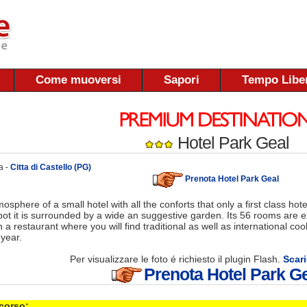
Come muoversi
Sapori
Tempo Libe
Hotel Park Geal
a -
Citta di Castello (PG)
Prenota Hotel Park Geal
sphere of a small hotel with all the conforts that only a first class hote
bot it is surrounded by a wide an suggestive garden. Its 56 rooms are ex
h a restaurant where you will find traditional as well as international c
 year.
Per visualizzare le foto é richiesto il plugin Flash.
Scari
Prenota Hotel Park G
 corso: