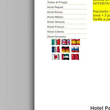
Terme di Fiuggi
OFFERTA 
Hotel Napoli
Pacchetto 4
Hotel Roma
zona + 3 pa
Hotel Milano
Tariffa a p
Hotel Venezia
Hotel Firenze
Hotel Cilento
Hotel Sorrento
Hotel Pa