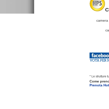
C
camera do
ca
came
ca
ca
* Le strutture 
Come pren
Prenota Hot