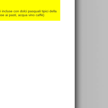
incluse con dolci pasquali tipici della
use ai pasti, acqua vino caffè)