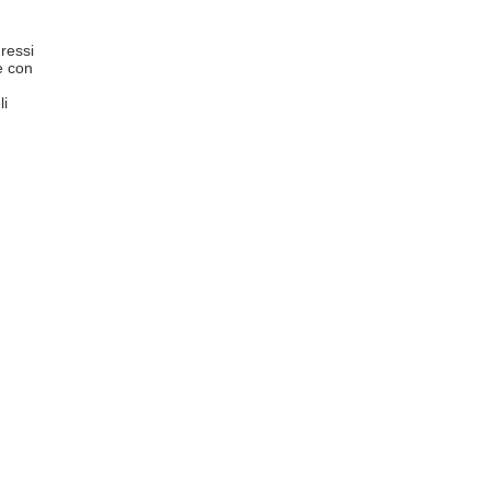
ressi
e con
li