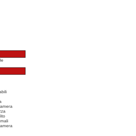
le
bili
a
 camera
zza
ito
mali
 camera