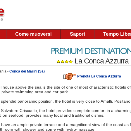
Come muoversi
Sapori
Tempo Libe
La Conca Azzurra
ania -
Conca dei Marini (Sa)
Prenota La Conca Azzurra
l house above the sea is the site of one of most characteristic hotels of
a private swimming area and car park.
 splendid panoramic position, the hotel is very close to Amalfi, Positano
alvatore Criscuolo, the hotel provides complete comfort in a charming
d on seafood, provides many local and traditional dishes.
s have an ample private terrace and a magnificent view of the coast as f
athroom with shower and some with hydro-massage.