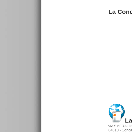
La Conc
La
vIA SMERALD
84010 - Conca 