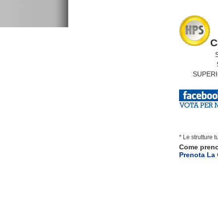
C
ST
SU
SUPERIO
* Le strutture 
Come pren
Prenota La