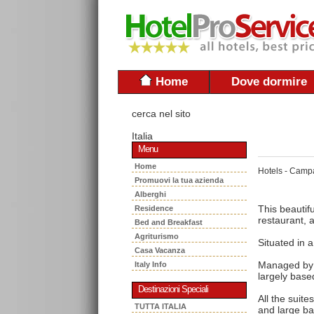
Home
Dove dormire
cerca nel sito
Italia
Menu
Home
Hotels - Camp
Promuovi la tua azienda
Alberghi
This beautifu
Residence
restaurant, 
Bed and Breakfast
Agriturismo
Situated in a
Casa Vacanza
Managed by S
Italy Info
largely base
Destinazioni Speciali
All the suite
TUTTA ITALIA
and large b