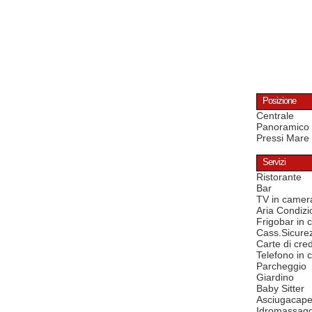
Posizione
Centrale
Panoramico
Pressi Mare
Servizi
Ristorante
Bar
TV in camer
Aria Condizi
Frigobar in
Cass.Sicure
Carte di cred
Telefono in
Parcheggio
Giardino
Baby Sitter
Asciugacape
Idromassagg