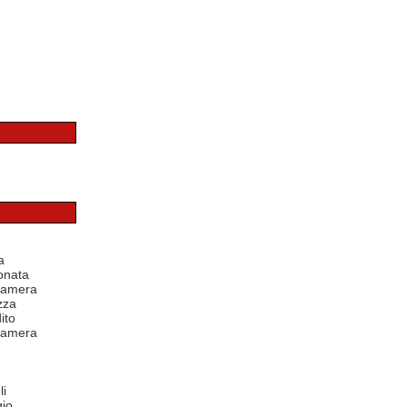
a
onata
 camera
zza
ito
 camera
li
io