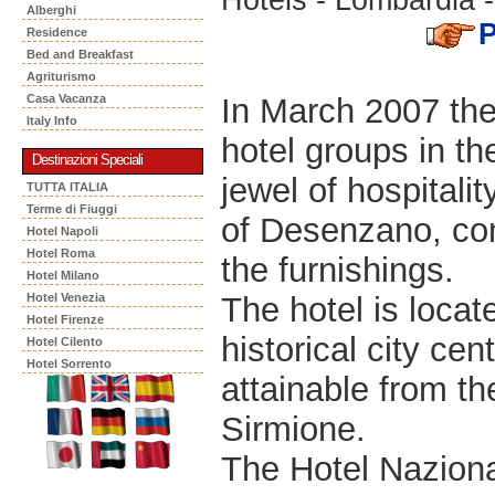
Alberghi
Residence
Bed and Breakfast
Agriturismo
In March 2007 the 
Casa Vacanza
Italy Info
hotel groups in th
Destinazioni Speciali
jewel of hospitalit
TUTTA ITALIA
Terme di Fiuggi
of Desenzano, com
Hotel Napoli
Hotel Roma
the furnishings.
Hotel Milano
The hotel is locat
Hotel Venezia
Hotel Firenze
historical city ce
Hotel Cilento
Hotel Sorrento
attainable from t
Sirmione.
The Hotel Naziona