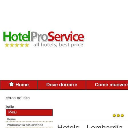
Home
Dove dormire
Come muovers
cerca nel sito
Italia
Menu
Home
Promuovi la tua azienda
Hotels - Lombardia 