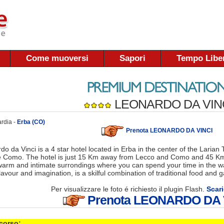
Come muoversi
Sapori
Tempo Libe
LEONARDO DA VIN
rdia -
Erba (CO)
Prenota LEONARDO DA VINCI
o da Vinci is a 4 star hotel located in Erba in the center of the Larian 
e Como. The hotel is just 15 Km away from Lecco and Como and 45 Km
 warm and intimate surrondings where you can spend your time in the 
flavour and imagination, is a skilful combination of traditional food and
Per visualizzare le foto é richiesto il plugin Flash.
Scari
Prenota LEONARDO DA 
 corso: