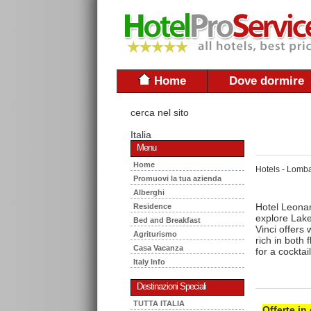
Home
Dove dormire
cerca nel sito
Italia
Menu
Home
Hotels - Lomba
Promuovi la tua azienda
Alberghi
Hotel Leonard
Residence
explore Lak
Bed and Breakfast
Vinci offers
Agriturismo
rich in both 
Casa Vacanza
for a cocktail
Italy Info
Destinazioni Speciali
TUTTA ITALIA
Offerte in