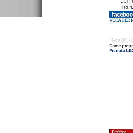
DOPPI
TRIPL
* Le strutture 
Come pren
Prenota L
Posizione