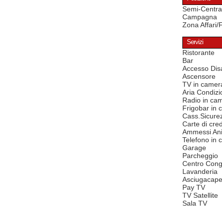
Semi-Centra
Campagna
Zona Affari/
Servizi
Ristorante
Bar
Accesso Disa
Ascensore
TV in camer
Aria Condizi
Radio in ca
Frigobar in
Cass.Sicure
Carte di cred
Ammessi Ani
Telefono in
Garage
Parcheggio
Centro Cong
Lavanderia
Asciugacape
Pay TV
TV Satellite
Sala TV