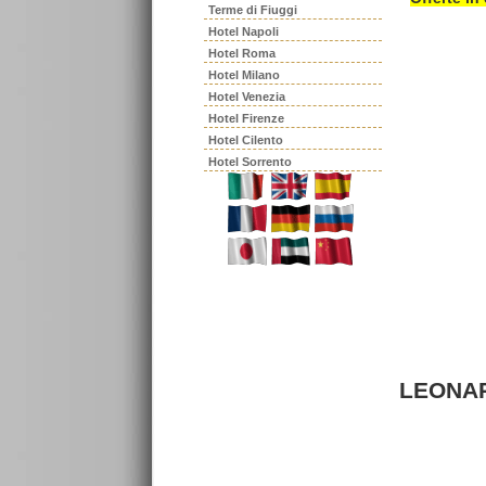
Terme di Fiuggi
Hotel Napoli
Hotel Roma
Hotel Milano
Hotel Venezia
Hotel Firenze
Hotel Cilento
Hotel Sorrento
LEONAR