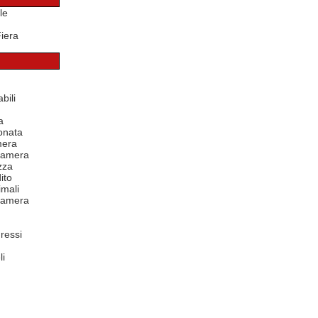
le
Fiera
bili
a
onata
mera
 camera
zza
ito
mali
 camera
ressi
li