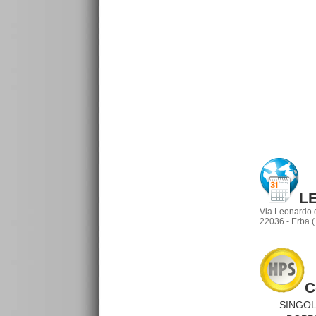
L
Via Leonardo d
22036 - Erba 
C
SINGOL