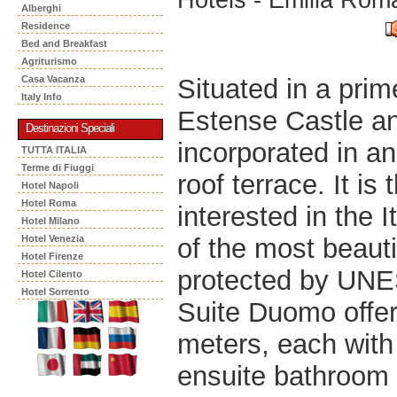
Alberghi
Residence
Bed and Breakfast
Agriturismo
Situated in a prim
Casa Vacanza
Italy Info
Estense Castle an
Destinazioni Speciali
incorporated in a
TUTTA ITALIA
Terme di Fiuggi
roof terrace. It is
Hotel Napoli
Hotel Roma
interested in the 
Hotel Milano
of the most beautif
Hotel Venezia
Hotel Firenze
protected by UN
Hotel Cilento
Hotel Sorrento
Suite Duomo offer
meters, each with 
ensuite bathroom 