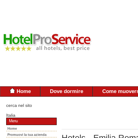
Home
Dove dormire
Come muovers
cerca nel sito
Italia
Menu
Home
Promuovi la tua azienda
Hotels - Emilia Rom