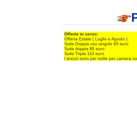
Offerte in corso:
Offerta Estate ( Luglio e Agosto ):
Suite Doppia uso singolo 60 euro
Suite doppia 85 euro
Suite Tripla 110 euro
I prezzi sono per notte per camera c