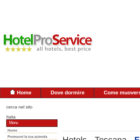
Home
Dove dormire
Come muovers
cerca nel sito
Italia
Menu
Home
Promuovi la tua azienda
Hotels - Toscana -
F