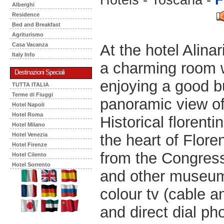
Alberghi
Residence
Bed and Breakfast
Agriturismo
At the hotel Alina
Casa Vacanza
Italy Info
a charming room w
Destinazioni Speciali
enjoying a good bu
TUTTA ITALIA
Terme di Fiuggi
panoramic view of 
Hotel Napoli
Hotel Roma
Historical florent
Hotel Milano
the heart of Flore
Hotel Venezia
Hotel Firenze
from the Congres
Hotel Cilento
Hotel Sorrento
and other museums
colour tv (cable an
and direct dial ph