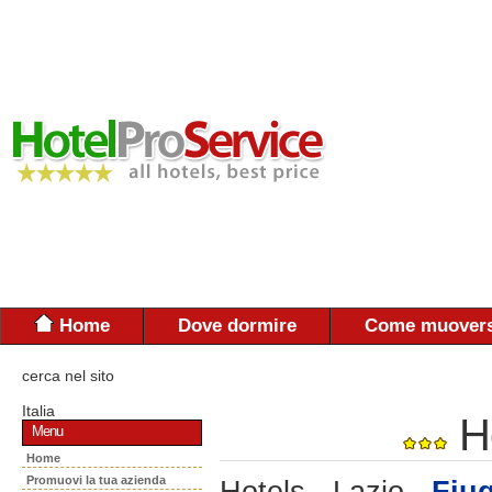
Home
Dove dormire
Come muovers
cerca nel sito
Italia
H
Menu
Home
Promuovi la tua azienda
Hotels - Lazio -
Fiug