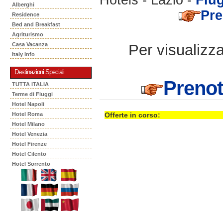
Alberghi
Pre
Residence
Bed and Breakfast
Agriturismo
Per visualizzar
Casa Vacanza
Italy Info
Destinazioni Speciali
Prenot
TUTTA ITALIA
Terme di Fiuggi
Hotel Napoli
Hotel Roma
Offerte in corso:
Hotel Milano
Hotel Venezia
Hotel Firenze
Hotel Cilento
Hotel Sorrento