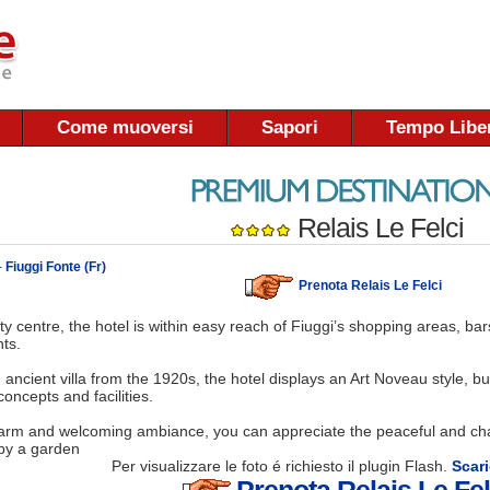
Come muoversi
Sapori
Tempo Libe
Relais Le Felci
-
Fiuggi Fonte (Fr)
Prenota Relais Le Felci
ity centre, the hotel is within easy reach of Fiuggi’s shopping areas, ba
ts.
n ancient villa from the 1920s, the hotel displays an Art Noveau style, 
oncepts and facilities.
arm and welcoming ambiance, you can appreciate the peaceful and cha
by a garden
Per visualizzare le foto é richiesto il plugin Flash.
Scari
Prenota Relais Le Fel