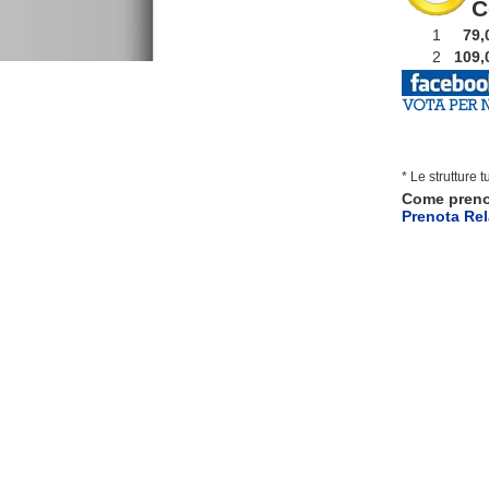
C
1
79,0
2
109,0
* Le strutture 
Come pren
Prenota Rel