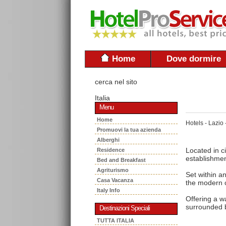
Home
Dove dormire
cerca nel sito
Italia
Menu
Home
Hotels - Lazio 
Promuovi la tua azienda
Alberghi
Located in c
Residence
establishmen
Bed and Breakfast
Agriturismo
Set within a
Casa Vacanza
the modern c
Italy Info
Offering a w
surrounded 
Destinazioni Speciali
TUTTA ITALIA