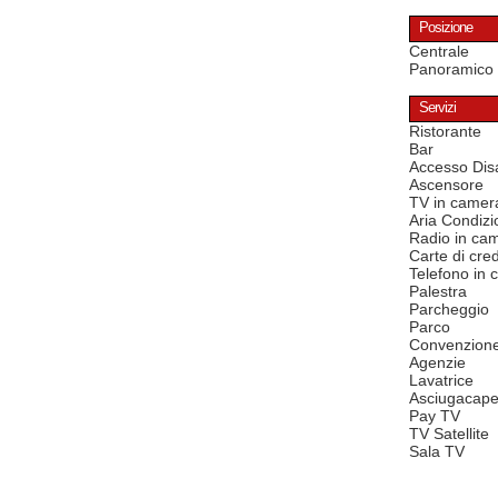
Posizione
Centrale
Panoramico
Servizi
Ristorante
Bar
Accesso Disa
Ascensore
TV in camer
Aria Condizi
Radio in ca
Carte di cred
Telefono in
Palestra
Parcheggio
Parco
Convenzion
Agenzie
Lavatrice
Asciugacape
Pay TV
TV Satellite
Sala TV