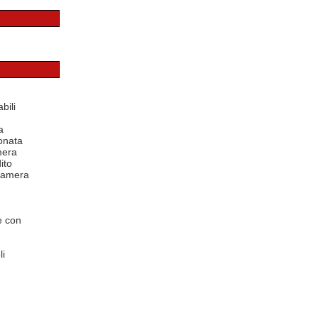
bili
a
onata
mera
ito
 camera
e con
li