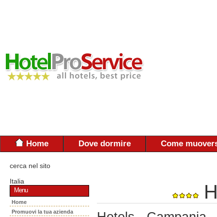
Home
Dove dormire
Come muovers
cerca nel sito
Italia
H
Menu
Home
Promuovi la tua azienda
Hotels - Campania 