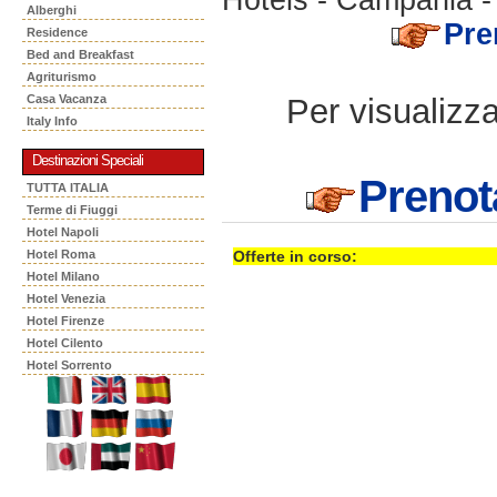
Alberghi
Pre
Residence
Bed and Breakfast
Agriturismo
Per visualizzar
Casa Vacanza
Italy Info
Destinazioni Speciali
Prenot
TUTTA ITALIA
Terme di Fiuggi
Hotel Napoli
Hotel Roma
Offerte in corso:
Hotel Milano
Hotel Venezia
Hotel Firenze
Hotel Cilento
Hotel Sorrento