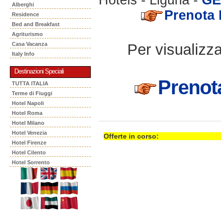
Alberghi
Prenota
Residence
Bed and Breakfast
Agriturismo
Per visualizzar
Casa Vacanza
Italy Info
Destinazioni Speciali
Preno
TUTTA ITALIA
Terme di Fiuggi
Hotel Napoli
Hotel Roma
Hotel Milano
Hotel Venezia
Offerte in corso:
Hotel Firenze
Hotel Cilento
Hotel Sorrento