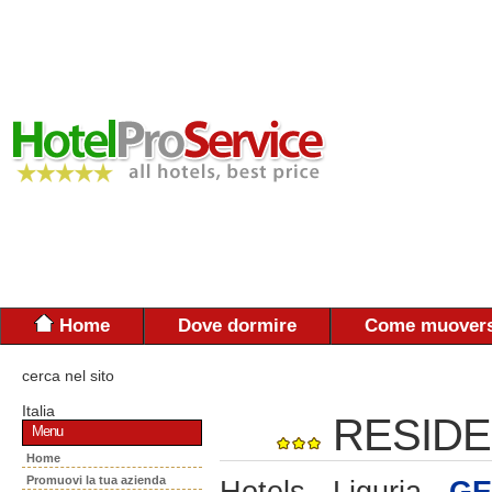
Home
Dove dormire
Come muovers
cerca nel sito
Italia
RESIDE
Menu
Home
Promuovi la tua azienda
Hotels - Liguria -
GE