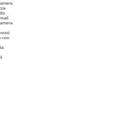
 camera
zza
ito
mali
 camera
ressi
e con
ta
li