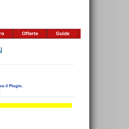
ro
Offerte
Guide
ca il Plugin.
l