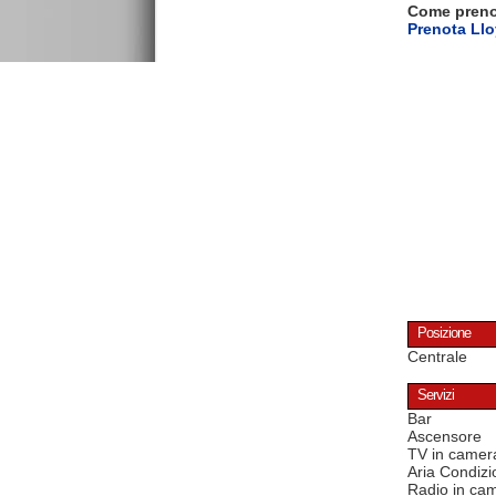
Come pren
Prenota Llo
Posizione
Centrale
Servizi
Bar
Ascensore
TV in camer
Aria Condizi
Radio in ca