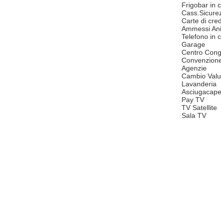
Frigobar in
Cass.Sicure
Carte di cred
Ammessi Ani
Telefono in
Garage
Centro Cong
Convenzion
Agenzie
Cambio Valu
Lavanderia
Asciugacape
Pay TV
TV Satellite
Sala TV