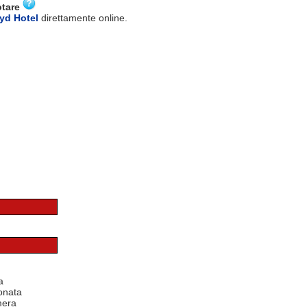
otare
yd Hotel
direttamente online.
a
onata
mera