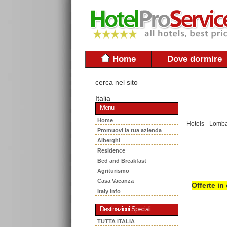
Home
Dove dormire
cerca nel sito
Italia
Menu
Home
Hotels - Lomba
Promuovi la tua azienda
Alberghi
Residence
Bed and Breakfast
Agriturismo
Casa Vacanza
Offerte in
Italy Info
Destinazioni Speciali
TUTTA ITALIA