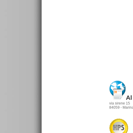
Al
via sirene 15
84059 - Marina