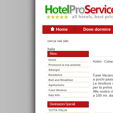
Home
Dove dormire
cerca nel sito
Italia
Menu
Home
Hotels - Camp
Promuovi la tua azienda
Alberghi
Case Vacanz
Residence
a pochi passi
Bed and Breakfast
Le strutture
Agriturismo
per la prima
Casa Vacanza
Alla nostra c
a 100 mt. dal
Italy Info
Destinazioni Speciali
TUTTA ITALIA