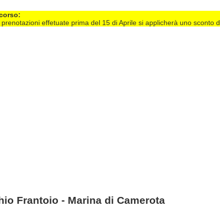
 corso:
e prenotazioni effetuate prima del 15 di Aprile si applicherà uno sconto 
hio Frantoio - Marina di Camerota