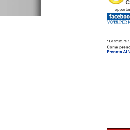
C
appartam
* Le strutture 
Come pren
Prenota Al 