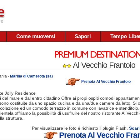
Come muoversi
Sapori
Tempo Libe
Al Vecchio Frantoio
ania -
Marina di Camerota (sa)
Prenota Al Vecchio Frantoio
e Jolly Residence
 dal mare e dal entro cittadino Offre ai propi ospiti comodi appartamenti
 sono costituite da uno spazio cucina e da una/due camere da letto. Si o
 colazione ed un comodo terrazzo in comune con lavatrice e stenditoio.
lientela offriamo la possibilità di usufruire del nostro ristorante Al Vecch
la struttura.
Per visualizzare le foto é richiesto il plugin Flash.
Scari
Prenota Al Vecchio Fra