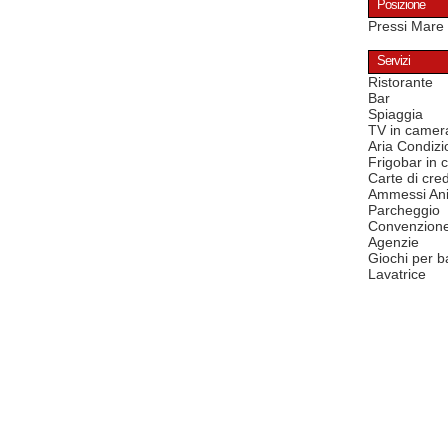
Posizione
Pressi Mare
Servizi
Ristorante
Bar
Spiaggia
TV in camer
Aria Condizi
Frigobar in
Carte di cred
Ammessi Ani
Parcheggio
Convenzion
Agenzie
Giochi per b
Lavatrice