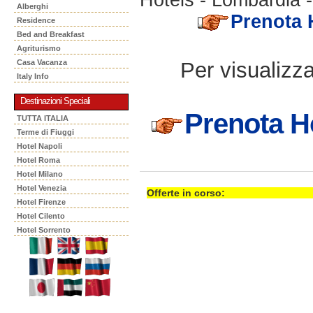
Alberghi
Prenota H
Residence
Bed and Breakfast
Agriturismo
Per visualizzar
Casa Vacanza
Italy Info
Destinazioni Speciali
Prenota Ho
TUTTA ITALIA
Terme di Fiuggi
Hotel Napoli
Hotel Roma
Hotel Milano
Hotel Venezia
Offerte in corso:
Hotel Firenze
Hotel Cilento
Hotel Sorrento