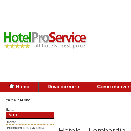
Home
Dove dormire
Come muovers
cerca nel sito
Italia
Menu
Home
Promuovi la tua azienda
Hotels - Lombardia 