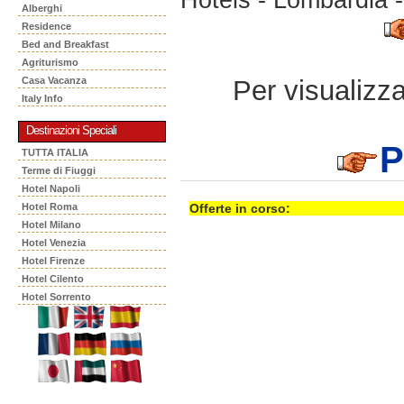
Alberghi
Residence
Bed and Breakfast
Agriturismo
Per visualizzar
Casa Vacanza
Italy Info
Destinazioni Speciali
P
TUTTA ITALIA
Terme di Fiuggi
Hotel Napoli
Hotel Roma
Offerte in corso:
Hotel Milano
Hotel Venezia
Hotel Firenze
Hotel Cilento
Hotel Sorrento