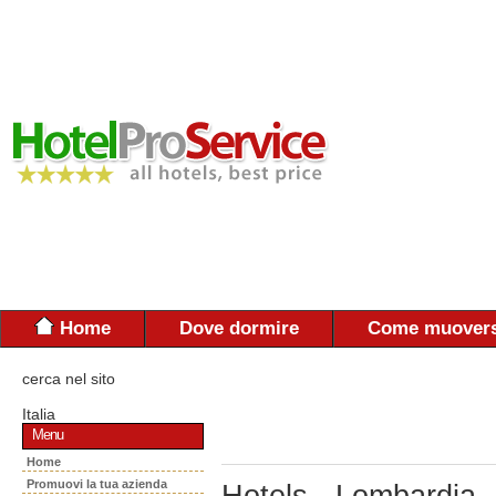
Home
Dove dormire
Come muovers
cerca nel sito
Italia
Menu
Home
Promuovi la tua azienda
Hotels - Lombardia 