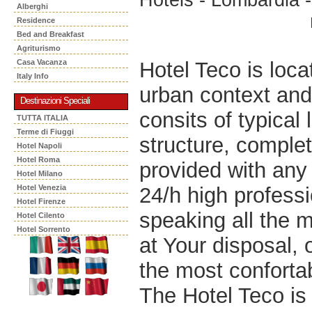
Alberghi
Residence
Bed and Breakfast
Agriturismo
Hotel Teco is loca
Casa Vacanza
Italy Info
urban context and
Destinazioni Speciali
consits of typical
TUTTA ITALIA
Terme di Fiuggi
structure, comple
Hotel Napoli
Hotel Roma
provided with any 
Hotel Milano
24/h high professi
Hotel Venezia
Hotel Firenze
speaking all the m
Hotel Cilento
Hotel Sorrento
at Your disposal, 
the most confortab
The Hotel Teco is 