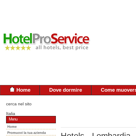
Home
Dove dormire
Come muovers
cerca nel sito
Italia
Menu
Home
Promuovi la tua azienda
Hotels - Lombardia 