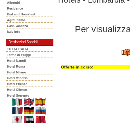
Alberghi
Residence
Bed and Breakfast
Agriturismo
Per visualizzar
Casa Vacanza
Italy Info
Destinazioni Speciali
TUTTA ITALIA
Terme di Fiuggi
Hotel Napoli
Hotel Roma
Offerte in corso:
Hotel Milano
Hotel Venezia
Hotel Firenze
Hotel Cilento
Hotel Sorrento