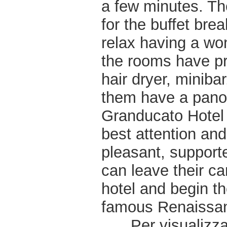
a few minutes. Th
for the buffet brea
relax having a wo
the rooms have pr
hair dryer, miniba
them have a panor
Granducato Hotel 
best attention an
pleasant, support
can leave their car
hotel and begin th
famous Renaissa
Per visualizzar