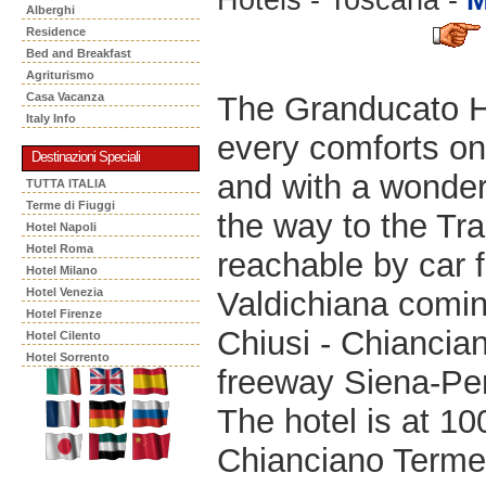
Alberghi
Residence
Bed and Breakfast
Agriturismo
The Granducato Ho
Casa Vacanza
Italy Info
every comforts on
Destinazioni Speciali
and with a wonderf
TUTTA ITALIA
Terme di Fiuggi
the way to the Tr
Hotel Napoli
Hotel Roma
reachable by car 
Hotel Milano
Valdichiana comin
Hotel Venezia
Hotel Firenze
Chiusi - Chianci
Hotel Cilento
Hotel Sorrento
freeway Siena-Per
The hotel is at 10
Chianciano Terme 