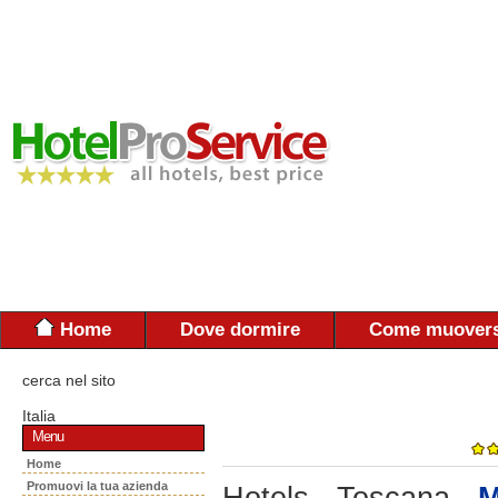
Home
Dove dormire
Come muovers
cerca nel sito
Italia
Menu
Home
Promuovi la tua azienda
Hotels - Toscana -
M