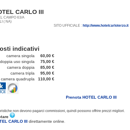
TEL CARLO III
EL CAMPO 63/A
I ( NA)
SITO UFFICIALE :
http://www.hotelcarloterzo.it
osti indicativi
camera singola
60,00 €
ppia uso singola
75,00 €
camera doppia
85,00 €
camera tripla
95,00 €
mera quadrupla
110,00 €
Prenota HOTEL CARLO III
turistiche non devono pagarci commissioni, quindi possono offrire prezzi migliori.
otare
TEL CARLO III
direttamente online.