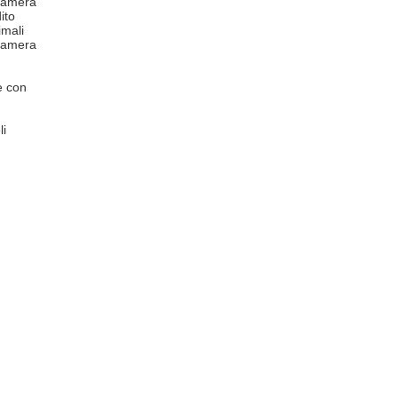
 camera
ito
mali
 camera
e con
li