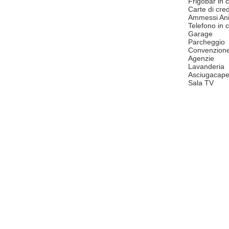
Frigobar in
Carte di cred
Ammessi Ani
Telefono in
Garage
Parcheggio
Convenzion
Agenzie
Lavanderia
Asciugacape
Sala TV