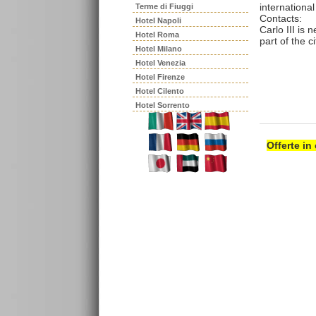
international
Terme di Fiuggi
Contacts:
Hotel Napoli
Carlo III is 
Hotel Roma
part of the c
Hotel Milano
Hotel Venezia
Hotel Firenze
Hotel Cilento
Hotel Sorrento
Offerte in