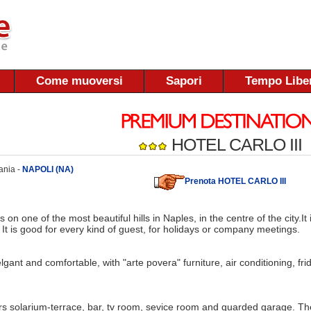
Come muoversi
Sapori
Tempo Libe
HOTEL CARLO III
ania -
NAPOLI (NA)
Prenota HOTEL CARLO III
s on one of the most beautiful hills in Naples, in the centre of the city.I
. It is good for every kind of guest, for holidays or company meetings.
gant and comfortable, with "arte povera" furniture, air conditioning, fr
fers solarium-terrace, bar, tv room, sevice room and guarded garage. Th