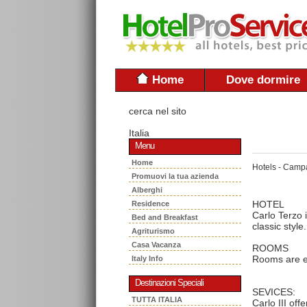
Home
Dove dormire
cerca nel sito
Italia
Menu
Home
Hotels - Camp
Promuovi la tua azienda
Alberghi
HOTEL
Residence
Carlo Terzo i
Bed and Breakfast
classic style
Agriturismo
Casa Vacanza
ROOMS
Rooms are el
Italy Info
Destinazioni Speciali
SEVICES:
TUTTA ITALIA
Carlo III of