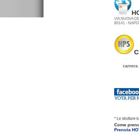
HO
VIA NUOVA D
80141 - NAPOL
C
camera do
ca
* Le strutture 
Come pren
Prenota HO