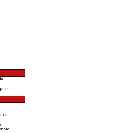
le
porto
bili
a
onata