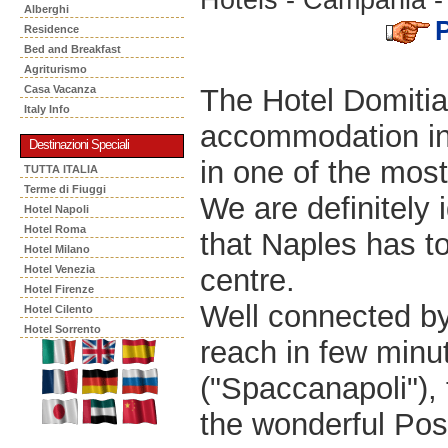
Alberghi
Residence
Bed and Breakfast
Agriturismo
The Hotel Domitia
Casa Vacanza
Italy Info
accommodation in 
Destinazioni Speciali
in one of the most
TUTTA ITALIA
Terme di Fiuggi
We are definitely 
Hotel Napoli
Hotel Roma
that Naples has to
Hotel Milano
centre.
Hotel Venezia
Hotel Firenze
Well connected by 
Hotel Cilento
Hotel Sorrento
reach in few minut
("Spaccanapoli"),
the wonderful Posil