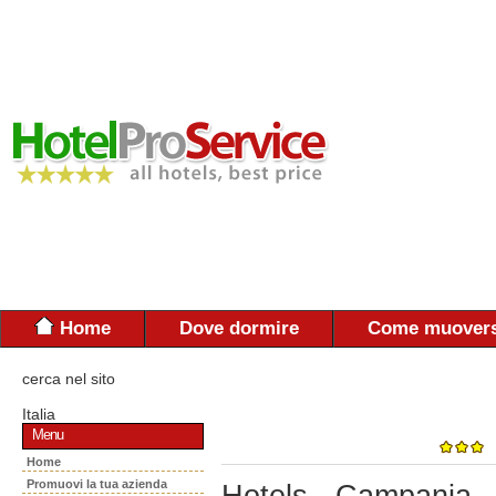
Home
Dove dormire
Come muovers
cerca nel sito
Italia
Menu
Home
Promuovi la tua azienda
Hotels - Campania 