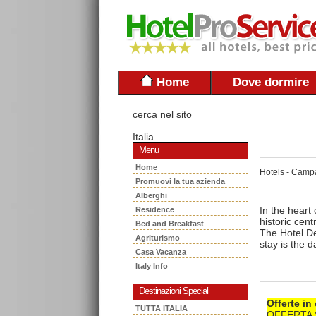
Home
Dove dormire
cerca nel sito
Italia
Menu
Home
Hotels - Camp
Promuovi la tua azienda
Alberghi
In the heart
Residence
historic cent
Bed and Breakfast
The Hotel Del
Agriturismo
stay is the da
Casa Vacanza
Italy Info
Destinazioni Speciali
Offerte in
TUTTA ITALIA
OFFERTA 