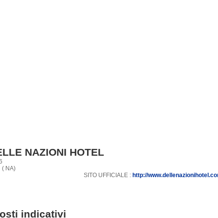
ELLE NAZIONI HOTEL
6
 ( NA)
SITO UFFICIALE :
http://www.dellenazionihotel.c
osti indicativi