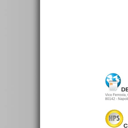
D
Vico Ferrovia, 
80142 - Napoli
C