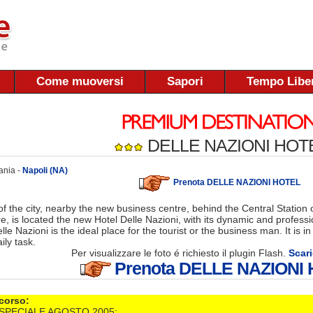
Come muoversi
Sapori
Tempo Libe
DELLE NAZIONI HOT
ania -
Napoli (NA)
Prenota DELLE NAZIONI HOTEL
 of the city, nearby the new business centre, behind the Central Station
re, is located the new Hotel Delle Nazioni, with its dynamic and professio
le Nazioni is the ideal place for the tourist or the business man. It is 
ily task.
Per visualizzare le foto é richiesto il plugin Flash.
Scari
Prenota DELLE NAZIONI
 corso:
SPECIALE AGOSTO 2005: