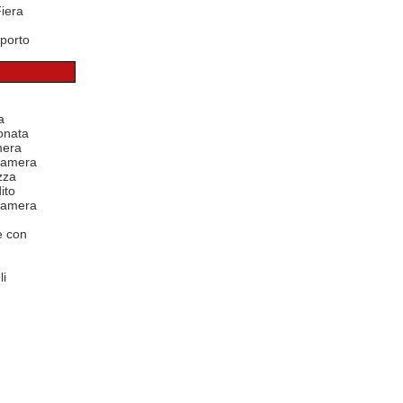
Fiera
porto
a
onata
mera
 camera
zza
ito
 camera
e con
li