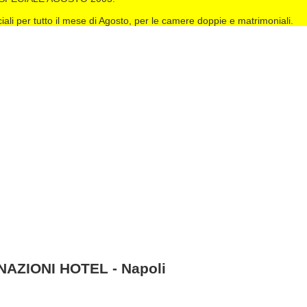
ciali per tutto il mese di Agosto, per le camere doppie e matrimoniali.
NAZIONI HOTEL - Napoli