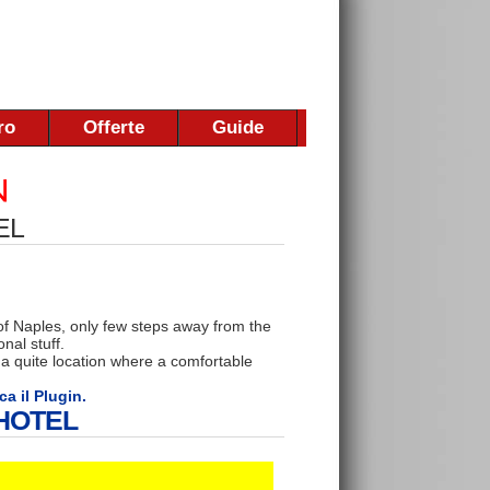
ro
Offerte
Guide
EL
 of Naples, only few steps away from the
nal stuff.
in a quite location where a comfortable
ca il Plugin.
 HOTEL