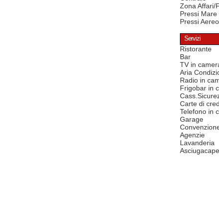
Zona Affari/
Pressi Mare
Pressi Aereo
Servizi
Ristorante
Bar
TV in camer
Aria Condizi
Radio in ca
Frigobar in
Cass.Sicure
Carte di cred
Telefono in
Garage
Convenzion
Agenzie
Lavanderia
Asciugacape