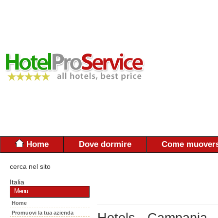
Home
Dove dormire
Come muovers
cerca nel sito
Italia
Menu
Home
Promuovi la tua azienda
Hotels - Campania 