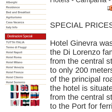
Alberghi
Residence
Bed and Breakfast
Agriturismo
SPECIAL PRICES!!
Casa Vacanza
Italy Info
Destinazioni Speciali
Hotel Ginevra wa
TUTTA ITALIA
Terme di Fiuggi
the Di Lorenzo fam
Hotel Napoli
Hotel Roma
from the central s
Hotel Milano
to only 200 mete
Hotel Venezia
Hotel Firenze
of the principal r
Hotel Cilento
Hotel Sorrento
the hotel is situat
from the central st
to the Port for fer