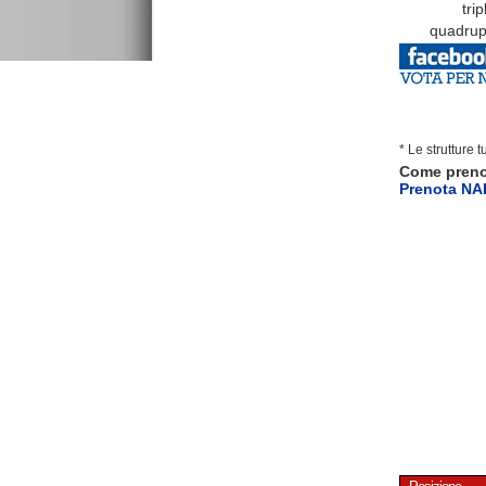
tripl
quadruple
* Le strutture 
Come pren
Prenota N