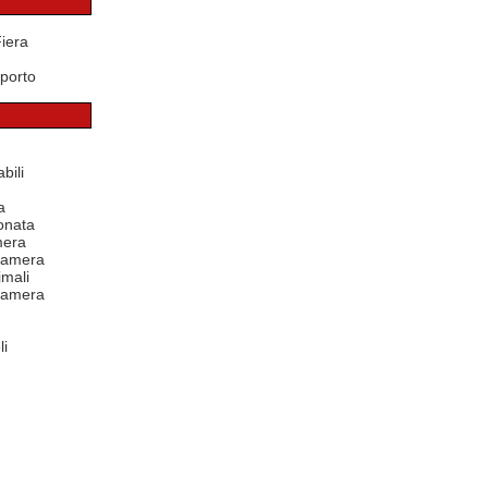
Fiera
porto
bili
a
onata
mera
 camera
mali
 camera
li