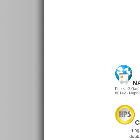
N
Piazza G.Garib
80142 - Napoli
C
singl
double