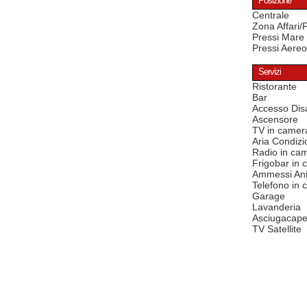
Posizione
Centrale
Zona Affari/
Pressi Mare
Pressi Aereo
Servizi
Ristorante
Bar
Accesso Disa
Ascensore
TV in camer
Aria Condizi
Radio in ca
Frigobar in
Ammessi Ani
Telefono in
Garage
Lavanderia
Asciugacape
TV Satellite