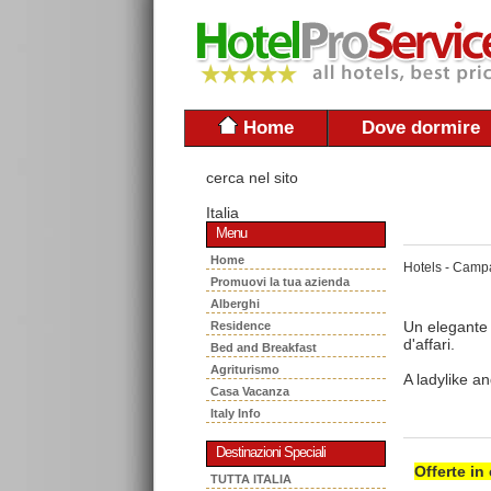
Home
Dove dormire
cerca nel sito
Italia
Menu
Home
Hotels - Camp
Promuovi la tua azienda
Alberghi
Un elegante 
Residence
d'affari.
Bed and Breakfast
Agriturismo
A ladylike a
Casa Vacanza
Italy Info
Destinazioni Speciali
Offerte in
TUTTA ITALIA