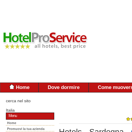
Home
Dove dormire
Come muovers
cerca nel sito
Italia
Menu
Home
Promuovi la tua azienda
Hotels - Sardegna -