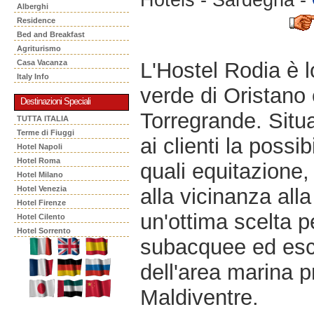
Alberghi
Residence
Bed and Breakfast
Agriturismo
L'Hostel Rodia è l
Casa Vacanza
Italy Info
verde di Oristano 
Destinazioni Speciali
Torregrande. Situat
TUTTA ITALIA
Terme di Fiuggi
ai clienti la possib
Hotel Napoli
Hotel Roma
quali equitazione, 
Hotel Milano
alla vicinanza alla
Hotel Venezia
Hotel Firenze
un'ottima scelta p
Hotel Cilento
Hotel Sorrento
subacquee ed escur
dell'area marina pr
Maldiventre.