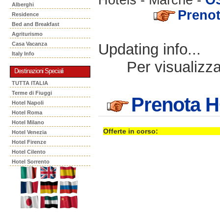
Alberghi
Preno
Residence
Bed and Breakfast
Agriturismo
Updating info...
Casa Vacanza
Italy Info
Per visualizzar
Destinazioni Speciali
TUTTA ITALIA
Terme di Fiuggi
Prenota 
Hotel Napoli
Hotel Roma
Hotel Milano
Offerte in corso:
Hotel Venezia
Hotel Firenze
Hotel Cilento
Hotel Sorrento