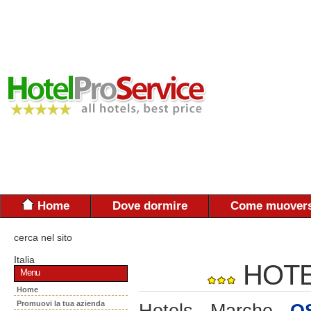
Home
Dove dormire
Come muovers
cerca nel sito
Italia
HOTE
Menu
Home
Promuovi la tua azienda
Hotels - Marche -
O