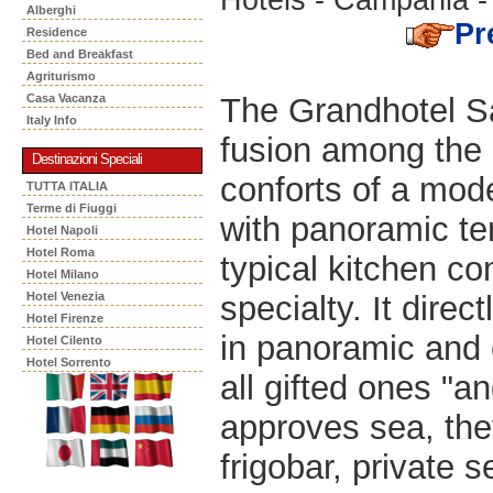
Alberghi
Pr
Residence
Bed and Breakfast
Agriturismo
The Grandhotel Sa
Casa Vacanza
Italy Info
fusion among the
Destinazioni Speciali
conforts of a mode
TUTTA ITALIA
Terme di Fiuggi
with panoramic ter
Hotel Napoli
Hotel Roma
typical kitchen co
Hotel Milano
specialty. It dire
Hotel Venezia
Hotel Firenze
in panoramic and 
Hotel Cilento
Hotel Sorrento
all gifted ones "a
approves sea, the
frigobar, private 