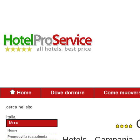
Home
Dove dormire
Come muovers
cerca nel sito
Italia
Menu
Home
Promuovi la tua azienda
Hotels - Campania 