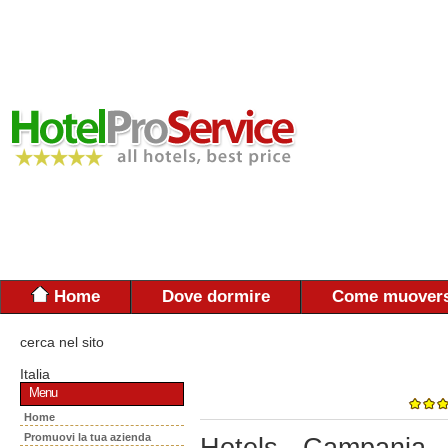
Home
Dove dormire
Come muovers
cerca nel sito
Italia
Menu
Home
Promuovi la tua azienda
Hotels - Campania 