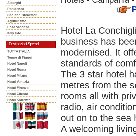
Alberghi
P
Residence
Bed and Breakfast
Agriturismo
Hotel La Conchigli
Casa Vacanza
Italy Info
business has been
Destinazioni Speciali
modernised. It off
TUTTA ITALIA
Terme di Fiuggi
standards of comfo
Hotel Napoli
Hotel Roma
The 3 star hotel h
Hotel Milano
metres from the se
Hotel Venezia
Hotel Firenze
rooms all with priv
Hotel Cilento
Hotel Sorrento
radio, air conditi
out on to the sea
A welcoming livin