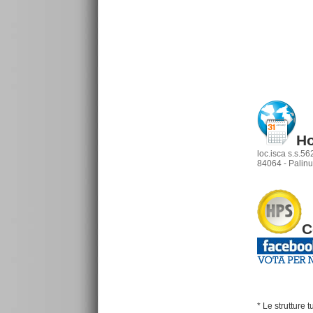
Ho
loc.isca s.s.56
84064 - Palinu
C
* Le strutture 