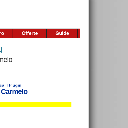
ro
Offerte
Guide
melo
ca il Plugin.
a Carmelo