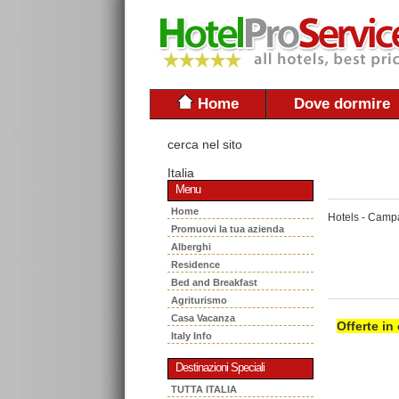
Home
Dove dormire
cerca nel sito
Italia
Menu
Home
Hotels - Camp
Promuovi la tua azienda
Alberghi
Residence
Bed and Breakfast
Agriturismo
Casa Vacanza
Offerte in
Italy Info
Destinazioni Speciali
TUTTA ITALIA