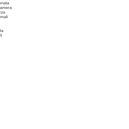
onata
 camera
zza
mali
ta
li