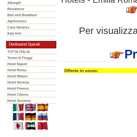
Alberghi
Residence
Bed and Breakfast
Agriturismo
Per visualizzar
Casa Vacanza
Italy Info
Destinazioni Speciali
Pr
TUTTA ITALIA
Terme di Fiuggi
Hotel Napoli
Hotel Roma
Offerte in corso:
Hotel Milano
Hotel Venezia
Hotel Firenze
Hotel Cilento
Hotel Sorrento