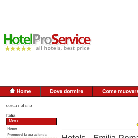
Home
Dove dormire
Come muovers
cerca nel sito
Italia
Menu
Home
Promuovi la tua azienda
Hotels - Emilia Rom