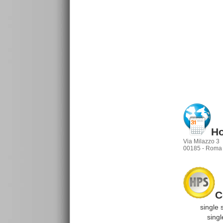
Ho
Via Milazzo 3
00185 - Roma
C
single s
single