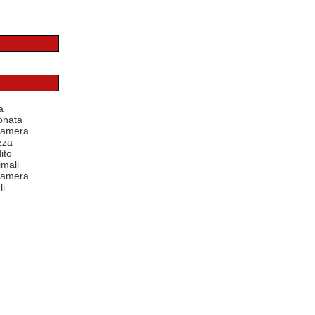
a
onata
 camera
zza
ito
mali
 camera
li