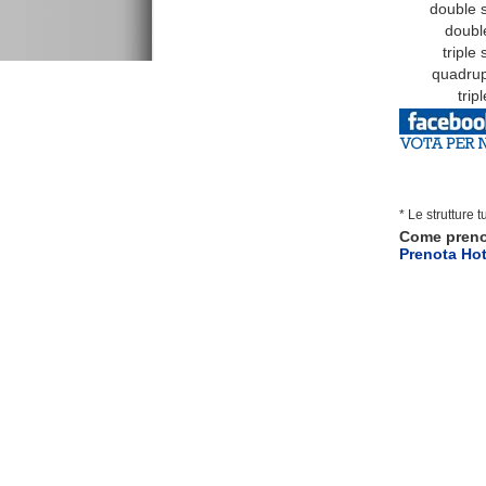
double s
double 
triple s
quadrupl
triple
* Le strutture 
Come pren
Prenota Ho