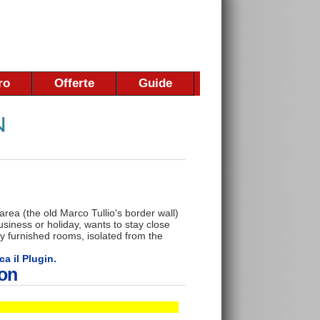
ro
Offerte
Guide
rea (the old Marco Tullio's border wall)
business or holiday, wants to stay close
ly furnished rooms, isolated from the
ca il Plugin.
on