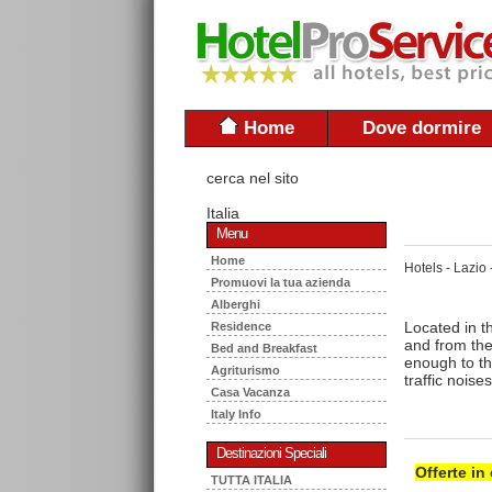
Home
Dove dormire
cerca nel sito
Italia
Menu
Home
Hotels - Lazio 
Promuovi la tua azienda
Alberghi
Located in t
Residence
and from the 
Bed and Breakfast
enough to th
Agriturismo
traffic noises
Casa Vacanza
Italy Info
Destinazioni Speciali
Offerte in
TUTTA ITALIA