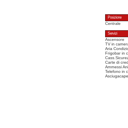
Posizione
Centrale
Servizi
Ascensore
TV in camer
Aria Condizi
Frigobar in
Cass.Sicure
Carte di cred
Ammessi Ani
Telefono in
Asciugacape