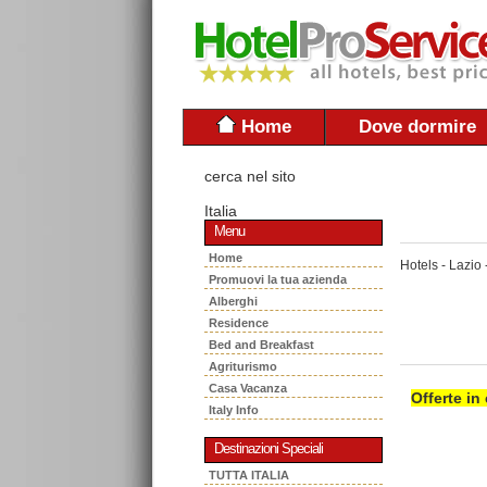
Home
Dove dormire
cerca nel sito
Italia
Menu
Home
Hotels - Lazio 
Promuovi la tua azienda
Alberghi
Residence
Bed and Breakfast
Agriturismo
Casa Vacanza
Offerte in
Italy Info
Destinazioni Speciali
TUTTA ITALIA