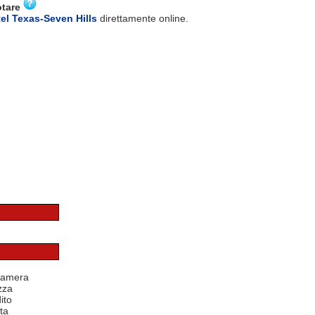
otare
el Texas-Seven Hills
direttamente online.
 camera
zza
ito
ta