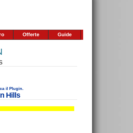
ro
Offerte
Guide
s
ca il Plugin.
 Hills