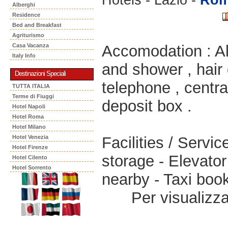
Alberghi
Residence
Bed and Breakfast
Agriturismo
Accomodation : Al
Casa Vacanza
Italy Info
and shower , hair d
Destinazioni Speciali
telephone , centra
TUTTA ITALIA
Terme di Fiuggi
deposit box .
Hotel Napoli
Hotel Roma
Hotel Milano
Facilities / Servi
Hotel Venezia
Hotel Firenze
storage - Elevator 
Hotel Cilento
Hotel Sorrento
nearby - Taxi book
Per visualizzar