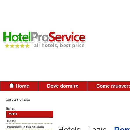
Home
Dove dormire
Come muovers
cerca nel sito
Italia
Menu
Home
Promuovi la tua azienda
Hotels - Lazio -
Rom