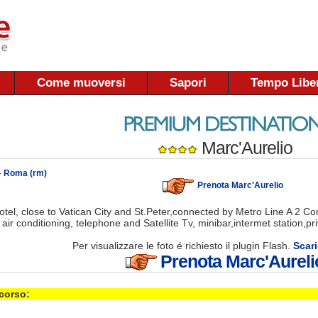
Come muoversi
Sapori
Tempo Libe
Marc'Aurelio
-
Roma (rm)
Prenota Marc'Aurelio
Hotel, close to Vatican City and St.Peter,connected by Metro Line A 2 Co
 air conditioning, telephone and Satellite Tv, minibar,intermet station,p
Per visualizzare le foto é richiesto il plugin Flash.
Scari
Prenota Marc'Aureli
 corso: