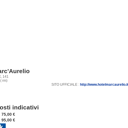
rc'Aurelio
X, 141
( rm)
SITO UFFICIALE :
http://www.hotelmarcaurelio.i
osti indicativi
75,00 €
95,00 €