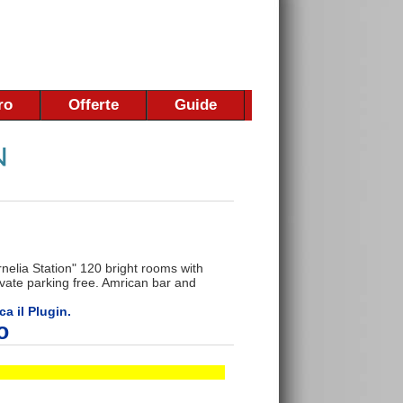
ro
Offerte
Guide
rnelia Station" 120 bright rooms with
rivate parking free. Amrican bar and
ca il Plugin.
o