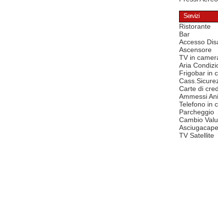
Servizi
Ristorante
Bar
Accesso Disa
Ascensore
TV in camer
Aria Condizi
Frigobar in
Cass.Sicure
Carte di cred
Ammessi Ani
Telefono in
Parcheggio
Cambio Valu
Asciugacape
TV Satellite