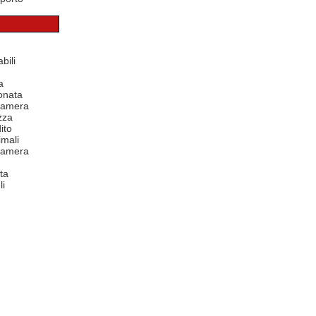
bili
a
onata
 camera
zza
ito
mali
 camera
ta
li