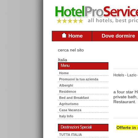
Home
Dove dormire
cerca nel sito
Italia
Menu
Home
Hotels - Lazio 
Promuovi la tua azienda
Alberghi
a four star 
Residence
private bath,
Bed and Breakfast
Restaurant.
Agriturismo
Casa Vacanza
Italy Info
Destinazioni Speciali
Offerte in
TUTTA ITALIA