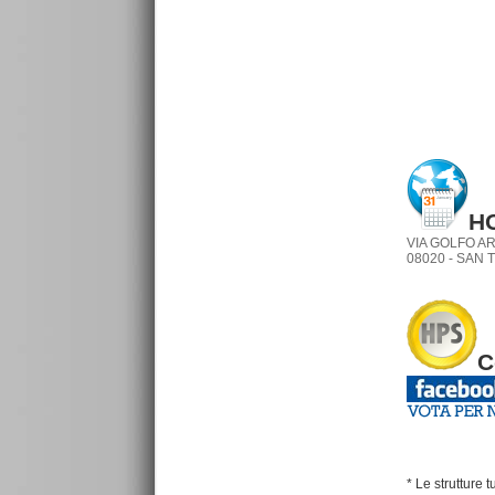
H
VIA GOLFO A
08020 - SAN 
C
* Le strutture 