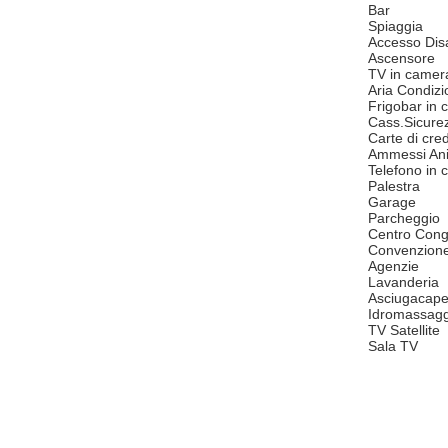
Bar
Spiaggia
Accesso Disa
Ascensore
TV in camer
Aria Condizi
Frigobar in
Cass.Sicure
Carte di cred
Ammessi Ani
Telefono in
Palestra
Garage
Parcheggio
Centro Cong
Convenzion
Agenzie
Lavanderia
Asciugacape
Idromassagg
TV Satellite
Sala TV