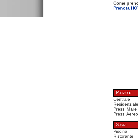
Come pren
Prenota H
Posizione
Centrale
Residenzial
Pressi Mare
Pressi Aereo
Servizi
Piscina
Ristorante