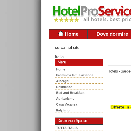
Home
Dove dormire
cerca nel sito
Italia
Menu
Home
Hotels - Sard
Promuovi la tua azienda
Alberghi
Residence
Bed and Breakfast
Agriturismo
Casa Vacanza
Offerte in
Italy Info
Destinazioni Speciali
TUTTA ITALIA