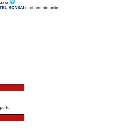
otare
OTEL BONSAI
direttamente online.
e
porto