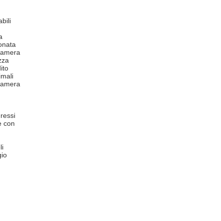
bili
a
onata
 camera
zza
ito
mali
 camera
ressi
e con
li
io