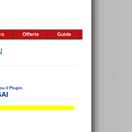
ro
Offerte
Guide
ca il Plugin.
SAI