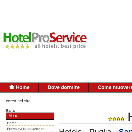
Home
Dove dormire
Come muovers
cerca nel sito
Italia
Menu
Home
Promuovi la tua azienda
Hotels - Puglia -
San