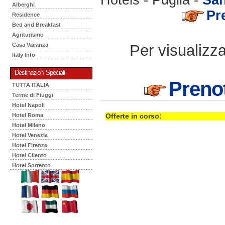
Alberghi
Pr
Residence
Bed and Breakfast
Agriturismo
Per visualizzar
Casa Vacanza
Italy Info
Destinazioni Speciali
Preno
TUTTA ITALIA
Terme di Fiuggi
Hotel Napoli
Hotel Roma
Offerte in corso:
Hotel Milano
Hotel Venezia
Hotel Firenze
Hotel Cilento
Hotel Sorrento