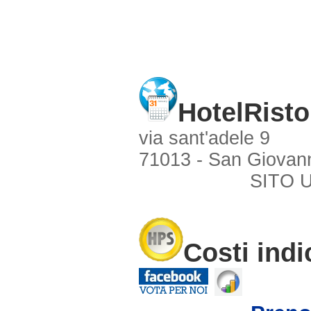
HotelRist
via sant'adele 9
71013 - San Giovann
SITO 
Costi indi