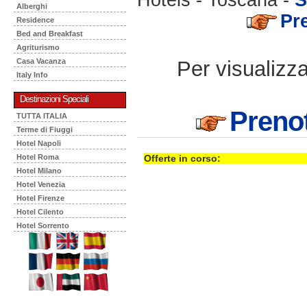
Alberghi
Pr
Residence
Bed and Breakfast
Agriturismo
Per visualizzar
Casa Vacanza
Italy Info
Destinazioni Speciali
Preno
TUTTA ITALIA
Terme di Fiuggi
Hotel Napoli
Hotel Roma
Offerte in corso:
Hotel Milano
Hotel Venezia
Hotel Firenze
Hotel Cilento
Hotel Sorrento