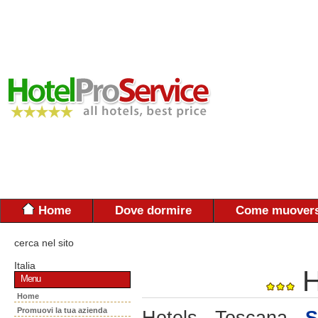
Home
Dove dormire
Come muovers
cerca nel sito
Italia
H
Menu
Home
Promuovi la tua azienda
Hotels - Toscana -
S