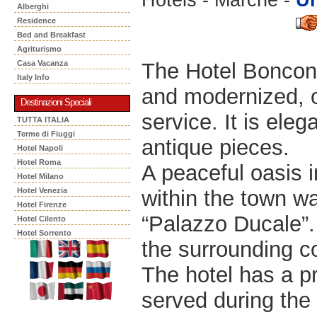
Alberghi
Residence
Bed and Breakfast
Agriturismo
The Hotel Bonconte
Casa Vacanza
Italy Info
and modernized, o
Destinazioni Speciali
service. It is el
TUTTA ITALIA
Terme di Fiuggi
antique pieces.
Hotel Napoli
Hotel Roma
A peaceful oasis in
Hotel Milano
within the town wa
Hotel Venezia
Hotel Firenze
“Palazzo Ducale”.
Hotel Cilento
Hotel Sorrento
the surrounding c
The hotel has a p
served during the