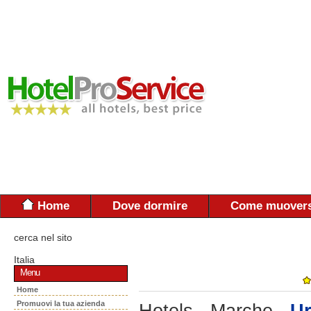
Home
Dove dormire
Come muovers
cerca nel sito
Italia
Menu
Home
Promuovi la tua azienda
Hotels - Marche -
Ur