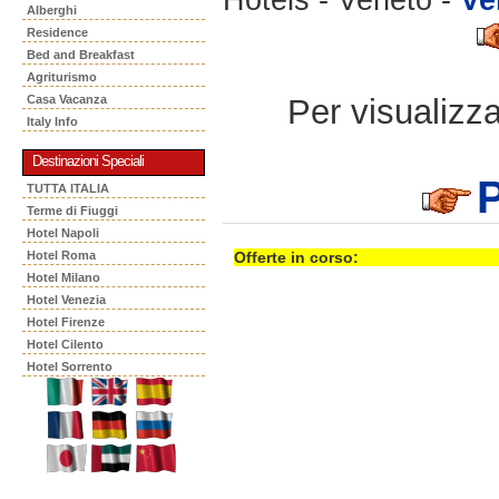
Alberghi
Residence
Bed and Breakfast
Agriturismo
Per visualizzar
Casa Vacanza
Italy Info
Destinazioni Speciali
P
TUTTA ITALIA
Terme di Fiuggi
Hotel Napoli
Hotel Roma
Offerte in corso:
Hotel Milano
Hotel Venezia
Hotel Firenze
Hotel Cilento
Hotel Sorrento