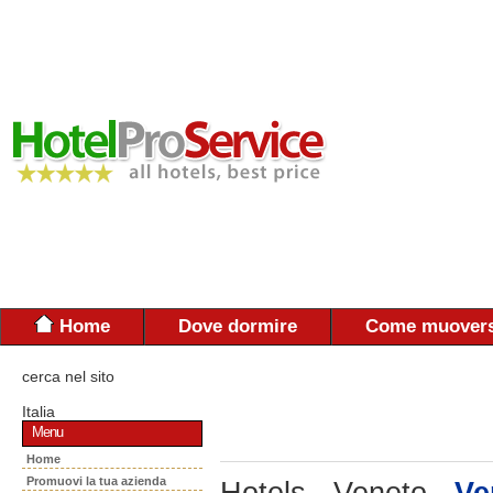
Home
Dove dormire
Come muovers
cerca nel sito
Italia
Menu
Home
Promuovi la tua azienda
Hotels - Veneto -
Ve