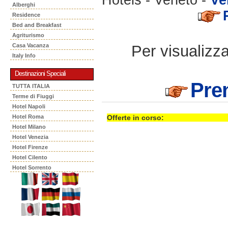
Alberghi
Residence
Bed and Breakfast
Agriturismo
Per visualizzar
Casa Vacanza
Italy Info
Destinazioni Speciali
Pre
TUTTA ITALIA
Terme di Fiuggi
Hotel Napoli
Hotel Roma
Offerte in corso:
Hotel Milano
Hotel Venezia
Hotel Firenze
Hotel Cilento
Hotel Sorrento