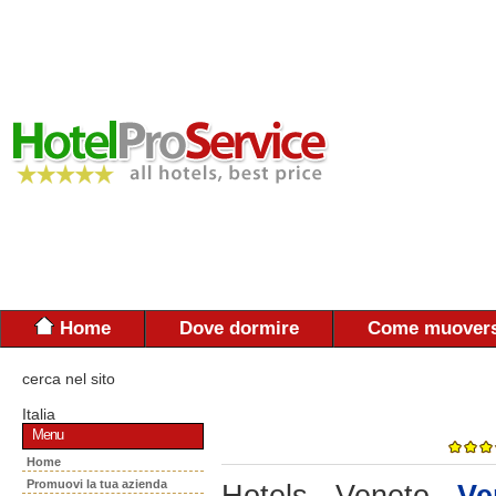
Home
Dove dormire
Come muovers
cerca nel sito
Italia
Menu
Home
Promuovi la tua azienda
Hotels - Veneto -
Ve