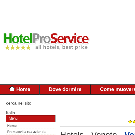
Home
Dove dormire
Come muovers
cerca nel sito
Italia
Menu
Home
Promuovi la tua azienda
Hotels - Veneto -
Ve