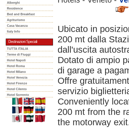
Alberghi
Residence
Bed and Breakfast
Agriturismo
Ubicato in posizio
Casa Vacanza
Italy Info
200 mt dalla Staz
Destinazioni Speciali
dall'uscita autostr
TUTTA ITALIA
Terme di Fiuggi
Dotato di ampio 
Hotel Napoli
Hotel Roma
di garage a paga
Hotel Milano
Offre gratuitament
Hotel Venezia
Hotel Firenze
servizio biglietter
Hotel Cilento
Hotel Sorrento
Conveniently loca
200 mt from the r
the motorway exit