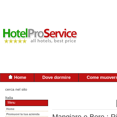
Home
Dove dormire
Come muovers
cerca nel sito
Italia
Menu
Home
Promuovi la tua azienda
Mangiare e Bere : R