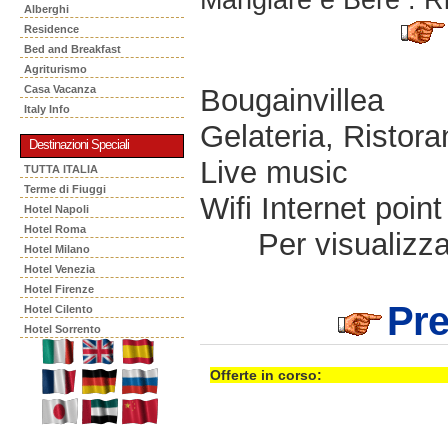
Alberghi
Residence
Bed and Breakfast
Agriturismo
Bougainvillea
Casa Vacanza
Italy Info
Gelateria, Ristora
Destinazioni Speciali
Live music
TUTTA ITALIA
Terme di Fiuggi
Wifi Internet point
Hotel Napoli
Hotel Roma
Per visualizzar
Hotel Milano
Hotel Venezia
Hotel Firenze
Pr
Hotel Cilento
Hotel Sorrento
Offerte in corso: