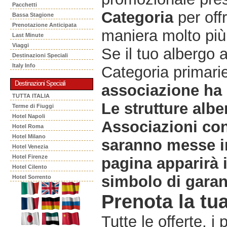
Pacchetti
Categoria
per offr
Bassa Stagione
Prenotazione Anticipata
maniera molto più 
Last Minute
Viaggi
Se il tuo albergo 
Destinazioni Speciali
Italy Info
Categoria primarie
Destinazioni Speciali
associazione ha 
TUTTA ITALIA
Le strutture albe
Terme di Fiuggi
Hotel Napoli
Associazioni co
Hotel Roma
Hotel Milano
saranno messe in
Hotel Venezia
Hotel Firenze
pagina apparirà 
Hotel Cilento
simbolo di garanz
Hotel Sorrento
Prenota la tua
Tutte le offerte, i