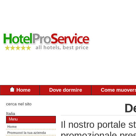
Home
Dove dormire
Come muovers
cerca nel sito
De
Italia
Menu
Il nostro portal
Home
promozionale pres
Promuovi la tua azienda