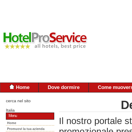
Home
Dove dormire
Come muovers
cerca nel sito
De
Italia
Menu
Il nostro portal
Home
promozionale pres
Promuovi la tua azienda