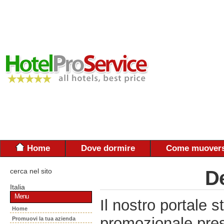
Home
Dove dormire
Come muovers
cerca nel sito
De
Italia
Menu
Il nostro portal
Home
promozionale pres
Promuovi la tua azienda