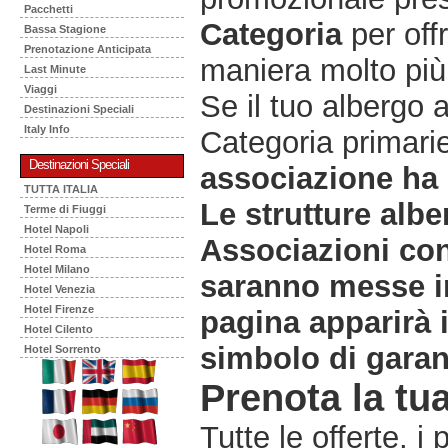
Pacchetti
Categoria
per offr
Bassa Stagione
Prenotazione Anticipata
maniera molto più 
Last Minute
Viaggi
Se il tuo albergo 
Destinazioni Speciali
Italy Info
Categoria primarie
Destinazioni Speciali
associazione ha 
TUTTA ITALIA
Le strutture albe
Terme di Fiuggi
Hotel Napoli
Associazioni co
Hotel Roma
Hotel Milano
saranno messe in
Hotel Venezia
Hotel Firenze
pagina apparirà 
Hotel Cilento
simbolo di garanz
Hotel Sorrento
Prenota la tua
Tutte le offerte, i