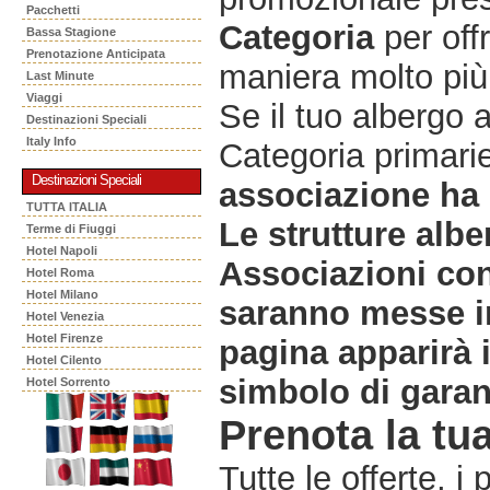
Pacchetti
Categoria
per offr
Bassa Stagione
Prenotazione Anticipata
maniera molto più 
Last Minute
Viaggi
Se il tuo albergo 
Destinazioni Speciali
Italy Info
Categoria primarie
Destinazioni Speciali
associazione ha 
TUTTA ITALIA
Le strutture albe
Terme di Fiuggi
Hotel Napoli
Associazioni co
Hotel Roma
Hotel Milano
saranno messe in
Hotel Venezia
Hotel Firenze
pagina apparirà 
Hotel Cilento
simbolo di garanz
Hotel Sorrento
Prenota la tua
Tutte le offerte, i