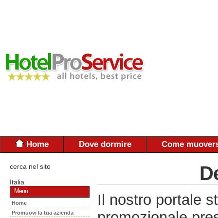
Home
Dove dormire
Come muovers
cerca nel sito
De
Italia
Menu
Il nostro portal
Home
promozionale pres
Promuovi la tua azienda